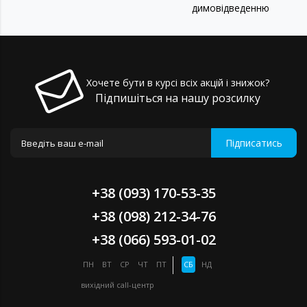
димовідведенню
Хочете бути в курсі всіх акцій і знижок?
Підпишіться на нашу розсилку
Підписатись
+38 (093) 170-53-35
+38 (098) 212-34-76
+38 (066) 593-01-02
ПН
ВТ
СР
ЧТ
ПТ
СБ
НД
вихідний
call-центр