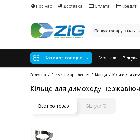
Про нас
Доставка
Оплата
Кредит
Монтаж
Відгуки
Каталог товарів
Головна
Елементи кріплення
Кільця
Кільце для ди
Кільце для димоходу нержавіюч
Все про товар
Відгуки (0)