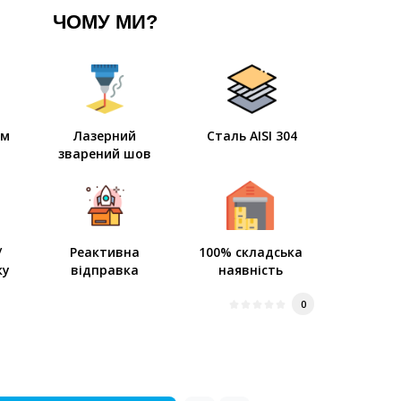
ЧОМУ МИ?
мм
Лазерний
Сталь AISI 304
зварений шов
/
Реактивна
100% складська
ку
відправка
наявність
0