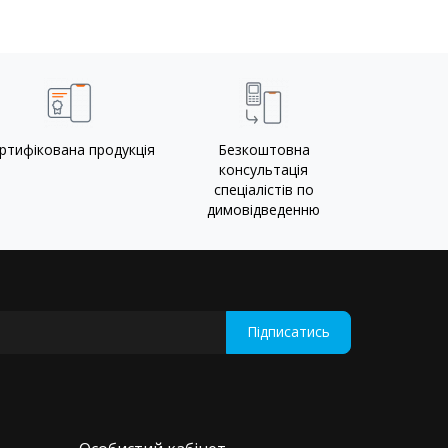
ртифікована продукція
Безкоштовна
консультація
спеціалістів по
димовідведенню
Підписатись