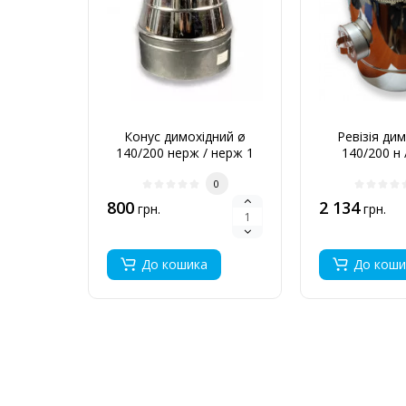
Конус димохідний ø
Ревізія ди
140/200 нерж / нерж 1
140/200 н 
мм
0
800
2 134
грн.
грн.
До кошика
До коши