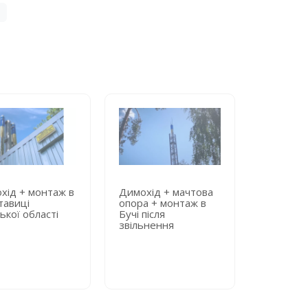
хід + монтаж в
Димохід + мачтова
Димохід 
тавиці
опора + монтаж в
опора + 
ької області
Бучі після
київській
звільнення
лікарні