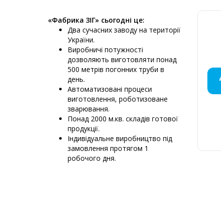
«Фабрика ЗІГ» сьогодні це:
Два сучасних заводу на території
України.
Виробничі потужності
дозволяють виготовляти понад
500 метрів погонних труби в
МОНТАЖ
ДИМОХ
ДИМО
ДИ
ДИ
ПЕ
Д
Д
Д
Д
день.
КРЕМЕ
ПРО
НЕ
М
Автоматизовані процеси
виготовлення, роботизоване
зварювання.
Понад 2000 м.кв. складів готової
продукції.
Д
Індивідуальне виробництво під
6
замовлення протягом 1
К
робочого дня.