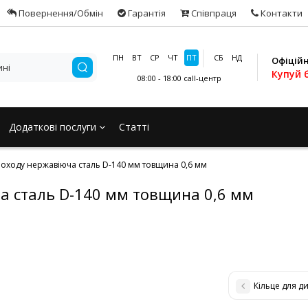
Повернення/Обмін
Гарантія
Співпраця
Контакти
ПН
ВТ
СР
ЧТ
ПТ
СБ
НД
Офіцій
Купуй 
08:00 - 18:00
call-центр
Додаткові послуги
Статті
моходу нержавіюча сталь D-140 мм товщина 0,6 мм
а сталь D-140 мм товщина 0,6 мм
Кільце для д