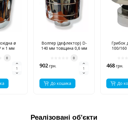
мохідна ø
Волпер (дефлектор) D-
Грибок д
/ н 1 мм
140 мм товщина 0,6 мм
100/160 
0
0
902
468
грн.
грн.
ка
До кошика
До к
Реалізовані об'єкти