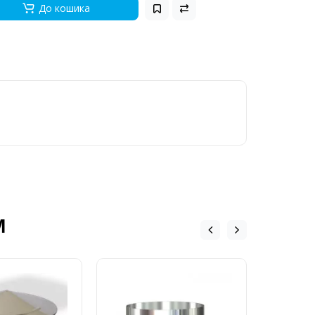
До кошика
М