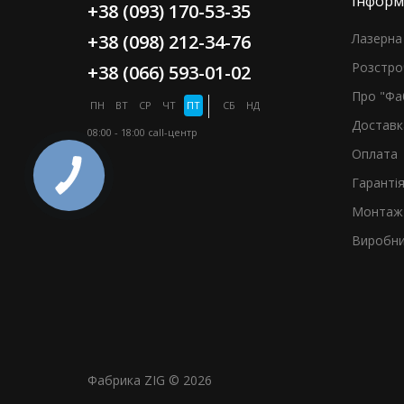
Інформ
+38 (093) 170-53-35
+38 (098) 212-34-76
Лазерна 
Розстро
+38 (066) 593-01-02
Про "Фа
ПН
ВТ
СР
ЧТ
ПТ
СБ
НД
Доставк
08:00 - 18:00
call-центр
Оплата
Гаранті
Монтаж 
Виробни
Фабрика ZIG © 2026