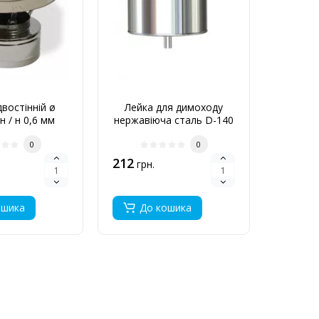
востінній ø
Лейка для димоходу
Дека
н / н 0,6 мм
нержавіюча сталь D-140
нержаві
мм товщина 0,6 мм
мм т
0
0
212
212
грн.
грн
ошика
До кошика
До