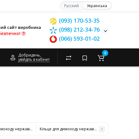
Русский
Українська
(093) 170-53-35
ний сайт виробника
(098) 212-34-76
безпечно!
(066) 593-01-02
0
Добридень,
увійдіть в кабінет
имоходу нержавіюча сталь D-130 мм товщина 0,6 мм
Кільце для димоходу нержавіюча сталь D-150 мм тов