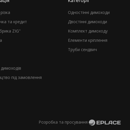
ація
Категорії
різка
Одностінні димоходи
чка та кредит
Двостінні димоходи
брика ZIG"
Комплект димоходу
а
Елементи кріплення
Труби сендвич
я
димоходів
цтво під замовлення
Розробка та просування