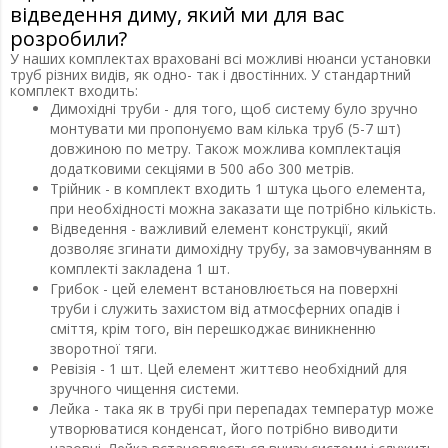
відведення диму, який ми для вас
розробили?
У наших комплектах враховані всі можливі нюанси установки
труб різних видів, як одно- так і двостінних. У стандартний
комплект входить:
Димохідні труби - для того, щоб систему було зручно
монтувати ми пропонуємо вам кілька труб (5-7 шт)
довжиною по метру. Також можлива комплектація
додатковими секціями в 500 або 300 метрів.
Трійник - в комплект входить 1 штука цього елемента,
при необхідності можна заказати ще потрібно кількість.
Відведення - важливий елемент конструкції, який
дозволяє згинати димохідну трубу, за замовчуванням в
комплекті закладена 1 шт.
Грибок - цей елемент встановлюється на поверхні
труби і служить захистом від атмосферних опадів і
сміття, крім того, він перешкоджає виникненню
зворотної тяги.
Ревізія - 1 шт. Цей елемент життєво необхідний для
зручного чищення системи.
Лейка - така як в трубі при перепадах температур може
утворюватися конденсат, його потрібно виводити