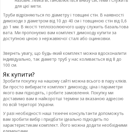
назовні. Лейка встановлюється внизу системи і служить
для цієї мети.
Труби відрізняються по діаметру і товщині стін. В наявності
димоходи з діаметром від 10 до 40 см і товщиною стін від 0,6
до 1 мм. В якості теплоізолюючого шару служить базальтова
вата. Ми пропонуємо вам комплект димоходу купити за
доступною ціною з нержавіючої сталі або оцинковки.
Зверніть увагу, що будь-який комплект можна вдосконалити
індивідуально, так діаметр труб у нас коливається від 8 до
100 см.
Як купити?
Зробити покупку на нашому сайті можна всього в пару кліків.
Ви просто вибираєте комплект димоходу, ціна і параметри
якого вам підходять, і робите замовлення. Покупку ми
доставимо вам в найкоротші терміни за вказаною адресою
по всій території України.
У разі необхідності наші технічні консультанти допоможуть
вам зробити вибір і придбати ідеально підходить по
характеристикам комплект. Його можна додати необхідними
елементами.