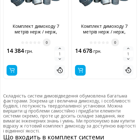
Комплект димоходу 7
Комплект димоходу 7
метрів нерж / нерж,
метрів нерж / нерж,
150/220 мм
160/220 мм
0
0
14 384
14 678
грн.
грн.
Складність систем димовідведення обумовлена багатьма
факторами. Зокрема це і величина димоходу, і особливості
будівлі, і потужність твердопаливної установки. Можна
вирішити ці проблеми самостійно і придбати елементи
системи окремо, проте це досить складне завдання, яке
вимагає інженерних знань і умінь. Ми пропонуємо вам купити
відразу ж готовий комплект димоходу за доступною вартості
і відмінної якості.
Що входить в комплект системи