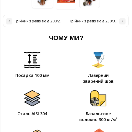
Трійник з ревізією ø 200/260 н / оц 1 мм
Трійник з ревізією ø 230/300 н / оц 
ЧОМУ МИ?
Посадка 100 мм
Лазерний
зварений шов
Сталь AISI 304
Базальтове
волокно 300 кг/м³