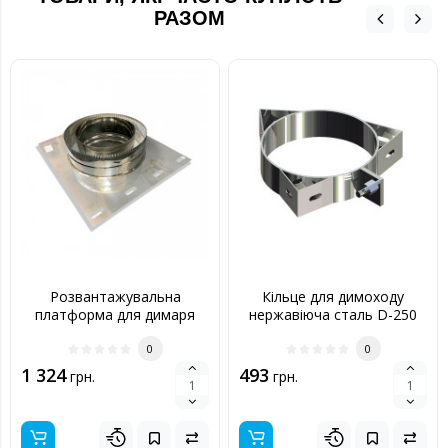
РАЗОМ
Розвантажувальна
Кільце для димоходу
платформа для димаря
нержавіюча сталь D-250
200/260 нерж
мм товщина 0,6 мм
0
0
1 324
493
грн.
грн.