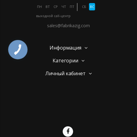
ПН
ВТ
СР
ЧТ
ПТ
СБ
ВС
выходной
call-центр
sales@fabrikazig.com
Информация
Категории
Личный кабинет