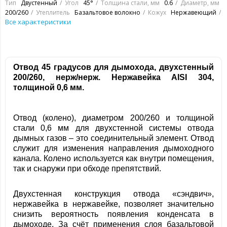
Тип
Двустенный
Угол
45°
Толщина стали, мм
0.6
Диаметр, мм
200/260
Утеплитель
Базальтовое волокно
Кожух
Нержавеющий
Все характеристики
Отвод 45 градусов для дымохода, двухстенный
200/260, нерж/нерж. Нержавейка
AISI 304,
толщиной 0,6 мм.
Отвод (колено), диаметром 200/260 и толщиной
стали 0,6 мм для двухстенной системы отвода
дымных газов – это соединительный элемент. Отвод
служит для изменения направления дымоходного
канала. Колено используется как внутри помещения,
так и снаружи при обходе препятствий.
Двухстенная конструкция отвода «сэндвич»,
нержавейка в нержавейке, позволяет значительно
снизить вероятность появления конденсата в
дымоходе. За счёт применения слоя базальтовой