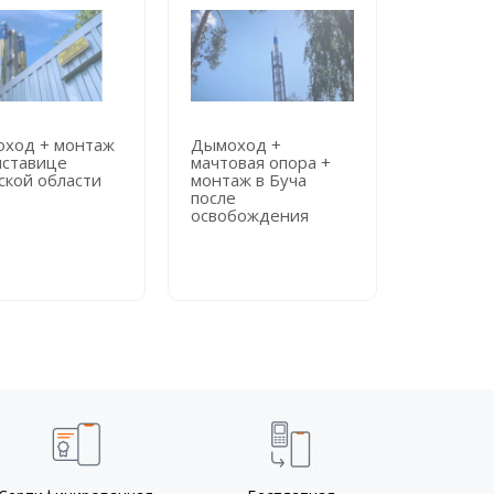
ход + монтаж
Дымоход +
Дымоход
иставице
мачтовая опора +
мачтовая
ской области
монтаж в Буча
монтаж в
после
городск
освобождения
больниц