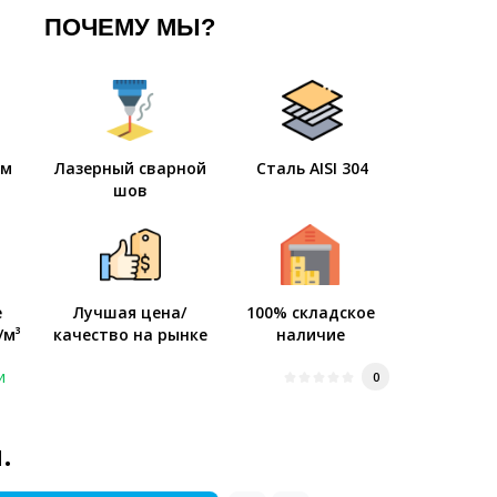
ПОЧЕМУ МЫ?
мм
Лазерный сварной
Сталь AISI 304
шов
е
Лучшая цена/
100% складское
/м³
качество на рынке
наличие
и
0
.