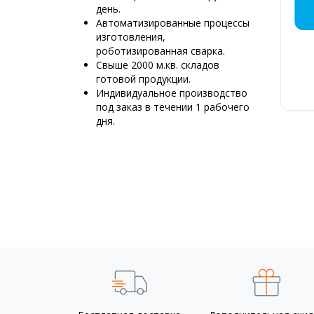
ДЫМОХ
МОНТАЖ
КРЕМ
ДЫМ
ПР
ДЫ
ДЫ
ДЫ
Д
ДЫ
день.
МЯС
НЕБ
РЕС
Р
Автоматизированные процессы
изготовления,
роботизированная сварка.
Свыше 2000 м.кв. складов
готовой продукции.
Д
Индивидуальное производство
6
под заказ в течении 1 рабочего
К
дня.