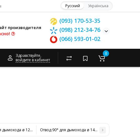
ы
Русский
Українська
(093) 170-53-35
айт производителя
(098) 212-34-76
асно!
(066) 593-01-02
0
Здравствуйте,
войдите в кабинет
я дымохода ø 120/180 н/оц 0,6 мм
Отвод 90° для дымохода ø 140/200 н/оц 0,6 мм