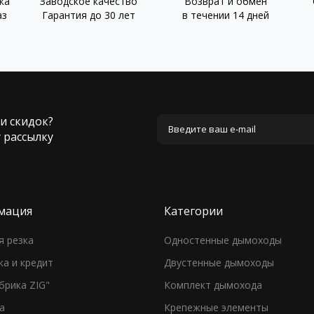
ка
Заводское качество
Возврат и обмен
аз
Гарантия до 30 лет
в течении 14 дней
 и скидок?
 рассылку
мация
Категории
я резка
Одностенные дымоходы
ка и кредит
Двустенные дымоходы
брика ZIG"
Комплект дымохода
а
Крепежные элементы