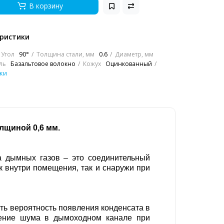
В корзину
ристики
Угол
90°
Толщина стали, мм
0.6
Диаметр, мм
ль
Базальтовое волокно
Кожух
Оцинкованный
ки
олщиной 0,6 мм.
а дымных газов – это соединительный
к внутри помещения, так и снаружи при
ить вероятность появления конденсата в
жение шума в дымоходном канале при