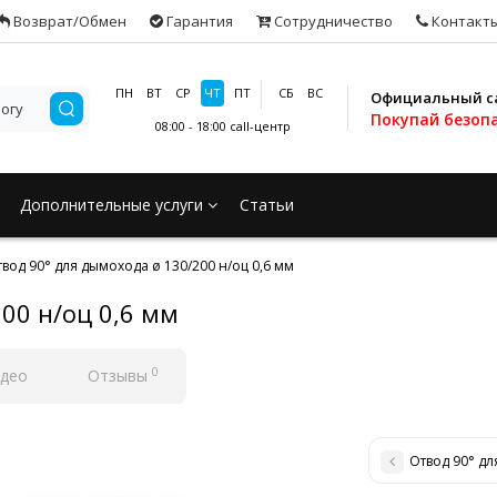
Возврат/Обмен
Гарантия
Сотрудничество
Контакт
ПН
ВТ
СР
ЧТ
ПТ
СБ
ВС
Официальный с
Покупай безоп
08:00 - 18:00
call-центр
Дополнительные услуги
Статьи
вод 90° для дымохода ø 130/200 н/оц 0,6 мм
00 н/оц 0,6 мм
0
део
Отзывы
Отвод 90° дл