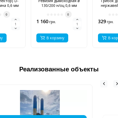
лектор) D-
Ревизия дымоходная ø
Грибок д
ина 0,6 мм
130/200 н/оц 0,6 мм
нержавей
0
0
0
1 160
329
грн.
грн.
ну
В корзину
В кор
Реализованные объекты
ДЫМОХОД ДЛЯ КОТЕЛЬНИ