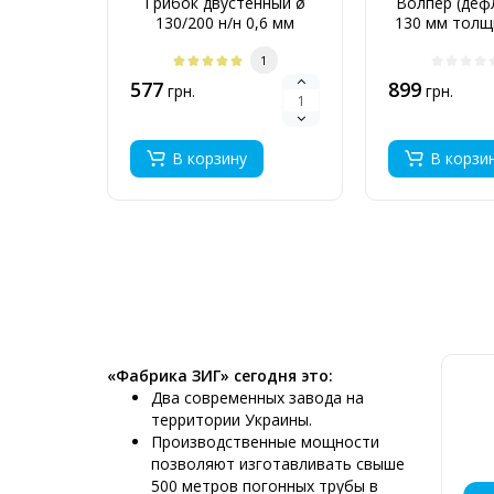
Грибок двустенный ø
Волпер (деф
130/200 н/н 0,6 мм
130 мм толщ
1
577
899
грн.
грн.
В корзину
В корзи
«Фабрика ЗИГ» сегодня это:
Два современных завода на
территории Украины.
Производственные мощности
позволяют изготавливать свыше
500 метров погонных трубы в