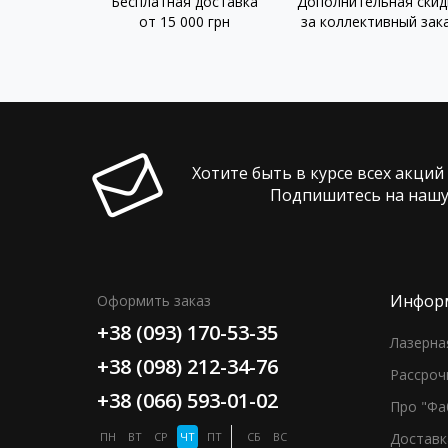
Бесплатная доставка
Дополнительная скид
от 15 000 грн
за коллективный зак
Хотите быть в курсе всех акций
Подпишитесь на нашу
Инфор
Оформить заказ
+38 (093) 170-53-35
Лазерна
+38 (098) 212-34-76
Рассроч
+38 (066) 593-01-02
Про "Фа
ПН
ВТ
СР
ЧТ
ПТ
СБ
ВС
Доставк