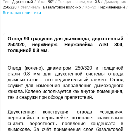
Тип
Двустенный
Угол
90°
Толщина стали, мм
0.8
Диаметр, мм
250/320
Утеплитель
Базальтовое волокно
Кожух
Нержавеющий
Все характеристики
Отвод 90 градусов для дымохода, двухстенный
250/320, нерж/нерж. Нержавейка
AISI 304,
толщиной 0,8 мм.
Отвод (колено), диаметром 250/320 и толщиной
стали 0,8 мм для двухстенной системы отвода
дымных газов – это соединительный элемент. Отвод
служит для изменения направления дымоходного
канала. Колено используется как внутри помещения,
так и снаружи при обходе препятствий.
Двухстенная конструкция отвода «сэндвич»,
нержавейка в нержавейке, позволяет значительно
снизить вероятность появления конденсата в
дымоходе. За счёт применения слоя базальтовой