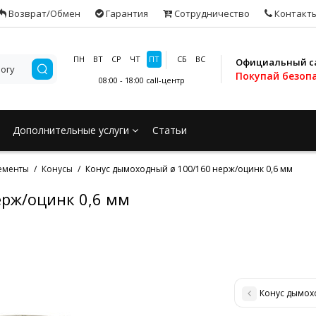
Возврат/Обмен
Гарантия
Сотрудничество
Контакт
ПН
ВТ
СР
ЧТ
ПТ
СБ
ВС
Официальный с
Покупай безоп
08:00 - 18:00
call-центр
Дополнительные услуги
Статьи
ементы
Конусы
Конус дымоходный ø 100/160 нерж/оцинк 0,6 мм
ерж/оцинк 0,6 мм
Конус дымох