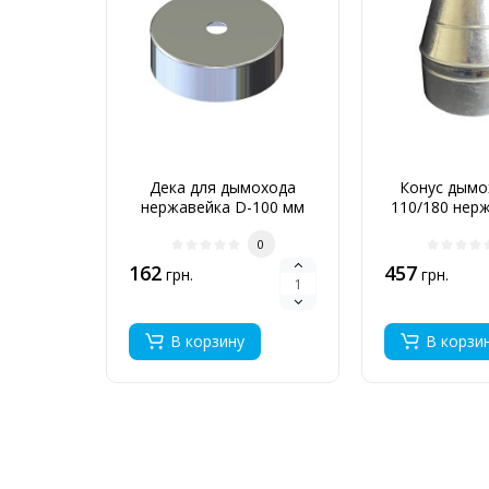
Дека для дымохода
Конус дымо
нержавейка D-100 мм
110/180 нерж
толщина 0,6 мм
мм
0
162
457
грн.
грн.
В корзину
В корзи