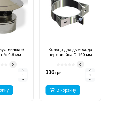
вустенный ø
Кольцо для дымохода
Конус
 н/н 0,6 мм
нержавейка D-160 мм
200/26
толщина 0,6 мм
0
0
336
835
грн.
грн
зину
В корзину
В 