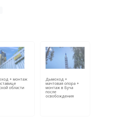
ход + монтаж
Дымоход +
Дымоход
иставице
мачтовая опора +
мачтовая
ской области
монтаж в Буча
монтаж в
после
городск
освобождения
больниц