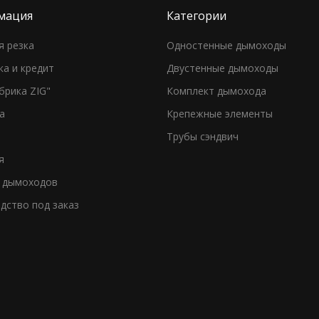
мация
Категории
я резка
Одностенные дымоходы
ка и кредит
Двустенные дымоходы
брика ZIG"
Комплект дымохода
а
Крепежные элементы
Трубы сэндвич
я
 дымоходов
дство под заказ