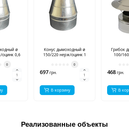
ходный ø
Конус дымоходный ø
Грибок д
/оцинк 0,6
150/220 нерж/оцинк 1
100/160
мм
0
0
697
468
грн.
грн.
ну
В корзину
В кор
Реализованные объекты