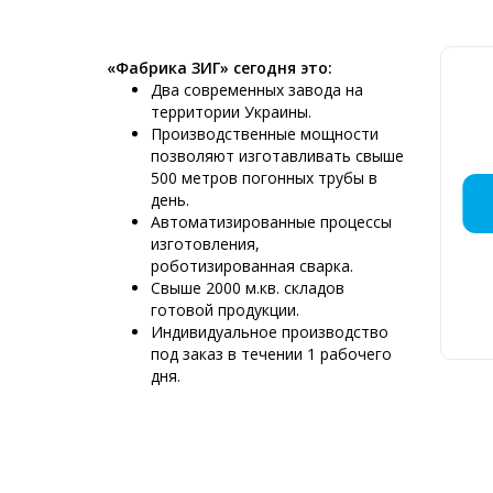
«Фабрика ЗИГ» сегодня это:
Два современных завода на
территории Украины.
Производственные мощности
позволяют изготавливать свыше
500 метров погонных трубы в
ДЫМОХ
МОНТАЖ
КРЕМ
ДЫМ
ПР
ДЫ
ДЫ
ДЫ
Д
ДЫ
день.
МЯС
НЕБ
РЕС
Р
Автоматизированные процессы
изготовления,
роботизированная сварка.
Свыше 2000 м.кв. складов
готовой продукции.
Д
Индивидуальное производство
6
под заказ в течении 1 рабочего
К
дня.