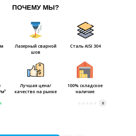
ПОЧЕМУ МЫ?
мм
Лазерный сварной
Сталь AISI 304
шов
е
Лучшая цена/
100% складское
/м³
качество на рынке
наличие
и
0