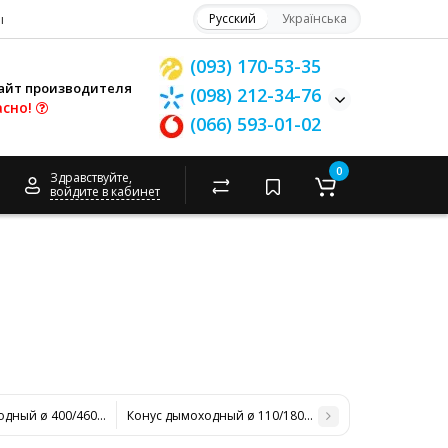
ы
Русский
Українська
(093) 170-53-35
айт производителя
(098) 212-34-76
асно!
(066) 593-01-02
0
Здравствуйте,
войдите в кабинет
одный ø 400/460 нерж/нерж 1 мм
Конус дымоходный ø 110/180 нерж/оцинк 0,6 мм