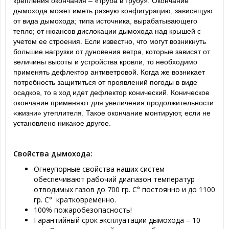
крепления окончания – «труба в трубу». Окончание
дымохода может иметь разную конфигурацию, зависящую
от вида дымохода; типа источника, вырабатывающего
тепло; от нюансов дислокации дымохода над крышей с
учетом ее строения. Если известно, что могут возникнуть
большие нагрузки от дуновения ветра, которые зависят от
величины высоты и устройства кровли, то необходимо
применять дефлектор антиветровой. Когда же возникает
потребность защититься от проявлений погоды в виде
осадков, то в ход идет дефлектор конический. Коническое
окончание применяют для увеличения продолжительности
«жизни» утеплителя. Такое окончание монтируют, если не
установлено никакое другое.
Свойства дымохода:
Огнеупорные свойства наших систем
обеспечивают рабочий диапазон температур
отводимых газов до 700 гр. С° постоянно и до 1100
гр. С° кратковременно.
100% пожаробезопасность!
Гарантийный срок эксплуатации дымохода – 10