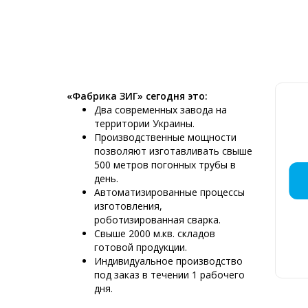
«Фабрика ЗИГ» сегодня это:
Два современных завода на
территории Украины.
Производственные мощности
позволяют изготавливать свыше
500 метров погонных трубы в
ДЫМОХ
МОНТАЖ
КРЕМ
ДЫМ
ПР
ДЫ
ДЫ
ДЫ
Д
ДЫ
день.
МЯС
НЕБ
РЕС
Р
Автоматизированные процессы
изготовления,
роботизированная сварка.
Свыше 2000 м.кв. складов
готовой продукции.
Д
Индивидуальное производство
6
под заказ в течении 1 рабочего
К
дня.