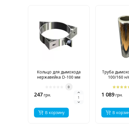
Кольцо для дымохода
Труба дымохо
нержавейка D-100 мм
100/160 н/
толщина 0,6 мм
0
247
1 089
грн.
грн.
В корзину
В корзи