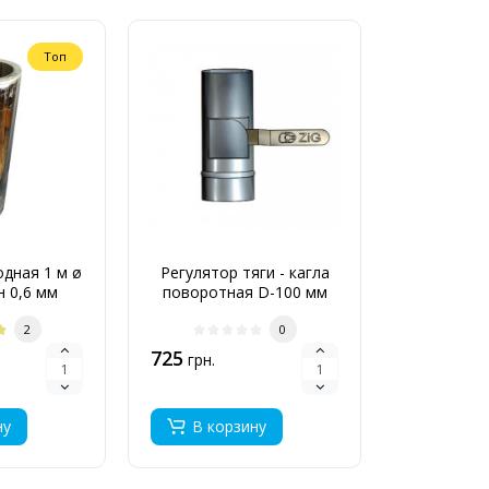
Топ
дная 1 м ø
Регулятор тяги - кагла
н 0,6 мм
поворотная D-100 мм
толщина 0,6 мм
2
0
725
грн.
ну
В корзину