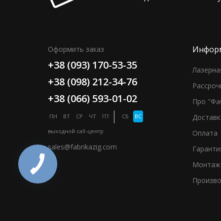
Инфор
Оформить заказ
+38 (093) 170-53-35
Лазерна
+38 (098) 212-34-76
Рассроч
+38 (066) 593-01-02
Про "Фа
ПН
ВТ
СР
ЧТ
ПТ
СБ
ВС
Доставк
выходной
call-центр
Оплата
sales@fabrikazig.com
Гаранти
Монтаж
Произво