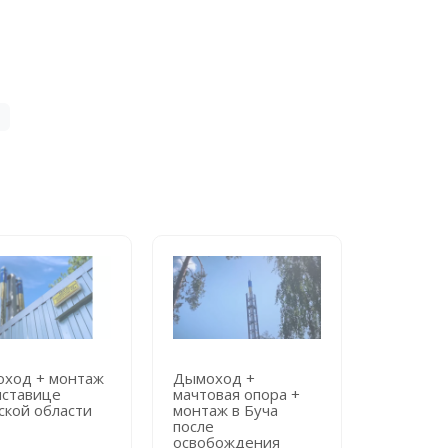
ход + монтаж
Дымоход +
Дымоход
иставице
мачтовая опора +
мачтовая
ской области
монтаж в Буча
монтаж в
после
городск
освобождения
больниц