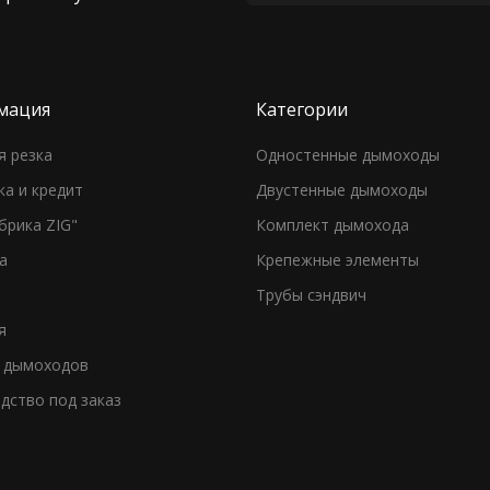
мация
Категории
я резка
Одностенные дымоходы
ка и кредит
Двустенные дымоходы
брика ZIG"
Комплект дымохода
а
Крепежные элементы
Трубы сэндвич
я
 дымоходов
дство под заказ