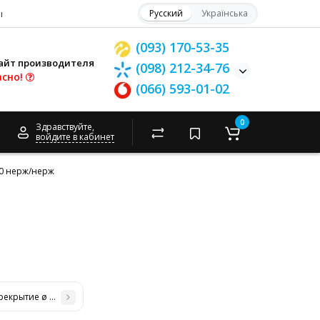
ы
Русский
Українська
(093) 170-53-35
айт производителя
(098) 212-34-76
асно!
(066) 593-01-02
0
Здравствуйте,
войдите в кабинет
60 нерж/нерж
рекрытие ø 180/280 нерж/нерж