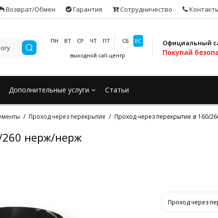
Возврат/Обмен
Гарантия
Сотрудничество
Контакт
ПН
ВТ
СР
ЧТ
ПТ
СБ
ВС
Официальный с
Покупай безоп
выходной
call-центр
Дополнительные услуги
Статьи
ементы
Проход через перекрытие
Проход через перекрытие ø 160/2
/260 нерж/нерж
Проход через пе