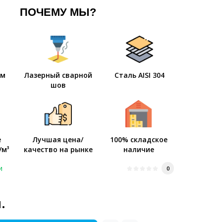
ПОЧЕМУ МЫ?
мм
Лазерный сварной
Сталь AISI 304
шов
е
Лучшая цена/
100% складское
/м³
качество на рынке
наличие
и
0
.