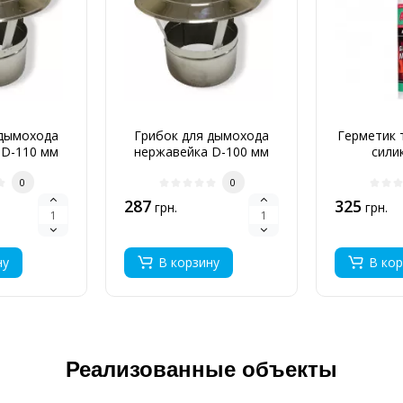
 дымохода
Грибок для дымохода
Герметик 
 D-110 мм
нержавейка D-100 мм
сили
мм
0,6 мм
0
0
287
325
грн.
грн.
ну
В корзину
В кор
Реализованные объекты