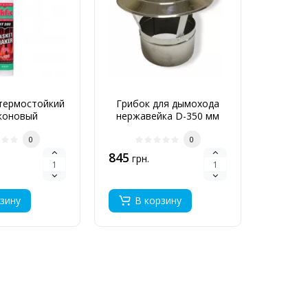
термостойкий
Грибок для дымохода
Грибо
коновый
нержавейка D-350 мм
140
0,6 мм
0
0
845
715
грн.
грн
зину
В корзину
В 