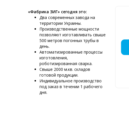
«Фабрика ЗИГ» сегодня это:
Два современных завода на
территории Украины.
Производственные мощности
позволяют изготавливать свыше
500 метров погонных трубы в
ДЫМОХ
МОНТАЖ
КРЕМ
ДЫМ
ПР
ДЫ
ДЫ
ДЫ
Д
ДЫ
день.
МЯС
НЕБ
РЕС
Р
Автоматизированные процессы
изготовления,
роботизированная сварка.
Свыше 2000 м.кв. складов
готовой продукции.
Д
Индивидуальное производство
6
под заказ в течении 1 рабочего
К
дня.