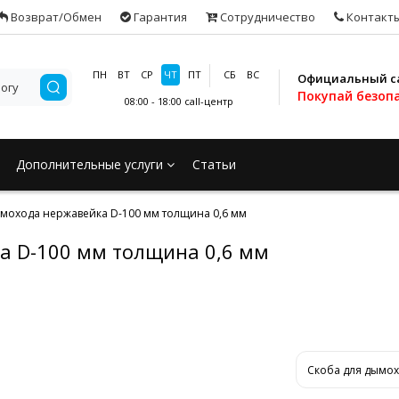
Возврат/Обмен
Гарантия
Сотрудничество
Контакт
ПН
ВТ
СР
ЧТ
ПТ
СБ
ВС
Официальный с
Покупай безоп
08:00 - 18:00
call-центр
Дополнительные услуги
Статьи
ымохода нержавейка D-100 мм толщина 0,6 мм
а D-100 мм толщина 0,6 мм
Скоба для дымох