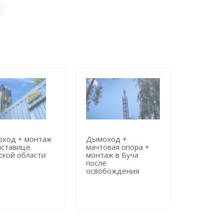
ход + монтаж
Дымоход +
Дымоход
иставице
мачтовая опора +
мачтовая
ской области
монтаж в Буча
монтаж в
после
городск
освобождения
больниц