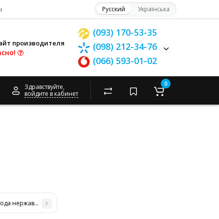
ы
Русский
Українська
(093) 170-53-35
айт производителя
(098) 212-34-76
асно!
(066) 593-01-02
0
Здравствуйте,
войдите в кабинет
ода нержавейка D-110 мм толщина 0,6 мм