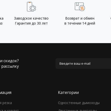
ка
Заводское качество
Возврат и обмен
аз
Гарантия до 30 лет
в течении 14 дней
 и скидок?
 рассылку
мация
Категории
я резка
Одностенные дымоходы
ка и кредит
Двустенные дымоходы