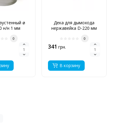
вустенный ø
Дека для дымохода
Грибо
0 н/н 1 мм
нержавейка D-220 мм
220/
толщина 0,6 мм
0
0
341
1 066
грн.
г
зину
В корзину
В 