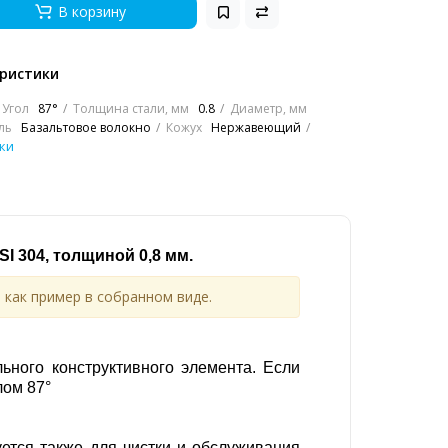
В корзину
ристики
Угол
87°
Толщина стали, мм
0.8
Диаметр, мм
ль
Базальтовое волокно
Кожух
Нержавеющий
ки
SI 304, толщиной 0,8 мм.
 как пример в собранном виде.
ьного конструктивного элемента. Если
лом 87°
уется также для чистки и обслуживания