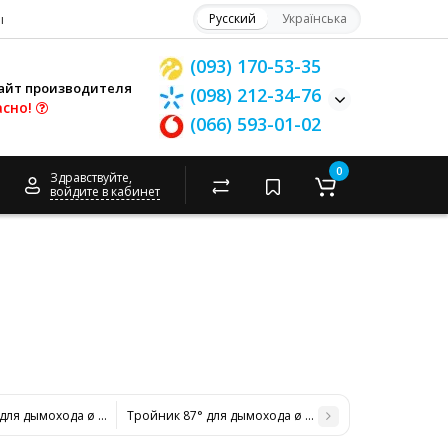
ы
Русский
Українська
(093) 170-53-35
айт производителя
(098) 212-34-76
асно!
(066) 593-01-02
0
Здравствуйте,
войдите в кабинет
для дымохода ø 150/220 н/н 0,8 мм
Тройник 87° для дымохода ø 180/250 н/н 0,8 мм