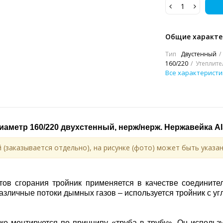
Общие характе
Тип
Двустенный
160/220
Утеплите
Все характеристи
иаметр 160/220 двухстенный, нерж/нерж. Нержавейка
AI
 (заказывается отдельно), на рисунке (фото) может быть указан
тов сгорания тройник применяется в качестве соединител
азличные потоки дымных газов – используется тройник с уг
гко монтируется по принципу «труба в трубу». Он использ