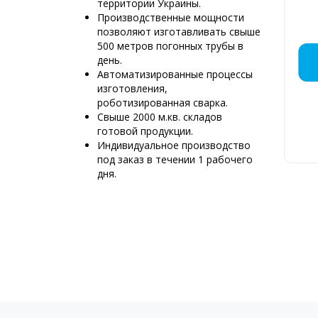
территории Украины.
Производственные мощности
позволяют изготавливать свыше
500 метров погонных трубы в
ДЫМОХ
МОНТАЖ
КРЕМ
ДЫМ
ПР
ДЫ
ДЫ
ДЫ
Д
ДЫ
день.
МЯС
НЕБ
РЕС
Р
Автоматизированные процессы
изготовления,
роботизированная сварка.
Свыше 2000 м.кв. складов
готовой продукции.
Д
Индивидуальное производство
6
под заказ в течении 1 рабочего
К
дня.