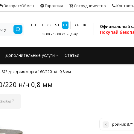
Возврат/Обмен
Гарантия
Сотрудничество
Контакт
ПН
ВТ
СР
ЧТ
ПТ
СБ
ВС
Официальный с
Покупай безоп
08:00 - 18:00
call-центр
Дополнительные услуги
Статьи
 87° для дымохода ø 160/220 н/н 0,8 мм
0/220 н/н 0,8 мм
0
тзывы
Тройник 87° 