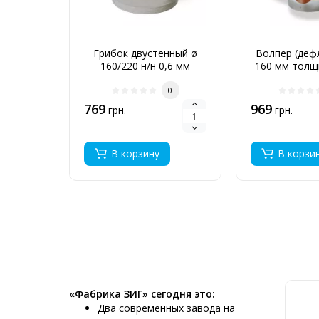
Грибок двустенный ø
Волпер (деф
160/220 н/н 0,6 мм
160 мм толщ
0
769
969
грн.
грн.
В корзину
В корзи
«Фабрика ЗИГ» сегодня это:
Два современных завода на