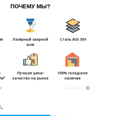
ПОЧЕМУ МЫ?
мм
Лазерный сварной
Сталь AISI 304
шов
е
Лучшая цена/
100% складское
/м³
качество на рынке
наличие
и
0
.