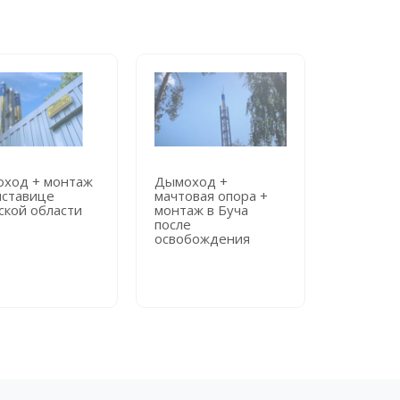
ход + монтаж
Дымоход +
Дымоход
иставице
мачтовая опора +
мачтовая
ской области
монтаж в Буча
монтаж в
после
городск
освобождения
больниц