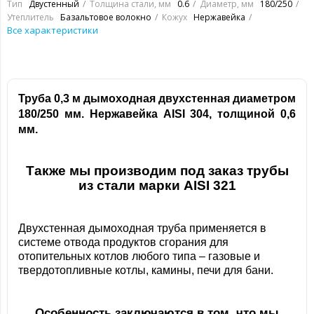
Тип
Двустенный
Толщина стали, мм
0.6
Диаметр, мм
180/250
Утеплитель
Базальтовое волокно
Кожух
Нержавейка
Все характеристики
Труба 0,3 м дымоходная двухстенная диаметром
180/250 мм. Нержавейка
AISI 304
,
толщиной 0,6
мм
.
Также мы производим под заказ трубы
из стали марки
AISI
321
Двухстенная дымоходная труба применяется в
системе отвода продуктов сгорания для
отопительных котлов любого типа – газовые и
твердотопливные котлы, камины, печи для бани.
Особенность заключаются в том, что мы