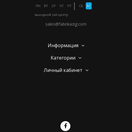
ПН
ВТ
СР
ЧТ
ПТ
СБ
ВС
выходной
call-центр
sales@fabrikazig.com
Информация
Категории
Личный кабинет