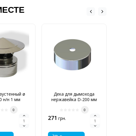
МЕСТЕ
вустенный ø
Дека для дымохода
Грибо
0 н/н 1 мм
нержавейка D-200 мм
нержав
толщина 0,6 мм
0
0
271
684
грн.
грн