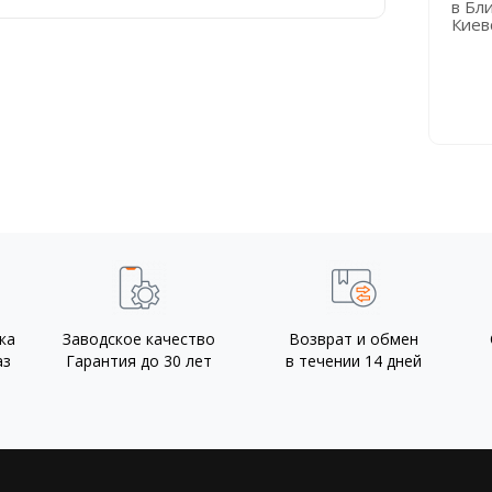
00/660 мм в
AISI 304 650/720 мм
в Бл
ременчуге
в Гостомеле
Киев
ка
Заводское качество
Возврат и обмен
аз
Гарантия до 30 лет
в течении 14 дней