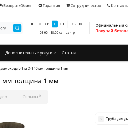
Возврат/Обмен
Гарантия
Сотрудничество
Контакт
ПН
ВТ
СР
ЧТ
ПТ
СБ
ВС
Официальный с
Покупай безоп
08:00 - 18:00
call-центр
Дополнительные услуги
Статьи
 дымохода L-1 м D-140 мм толщина 1 мм
0 мм толщина 1 мм
0
део
Отзывы
Труба для д