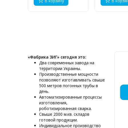
В корзину
В корзи
«Фабрика ЗИГ» сегодня это:
Два современных завода на
территории Украины.
Производственные мощности
позволяют изготавливать свыше
500 метров погонных трубы в
ДЫМОХ
МОНТАЖ
КРЕМ
ДЫМ
ПР
ДЫ
ДЫ
ДЫ
Д
ДЫ
день.
МЯС
НЕБ
РЕС
Р
Автоматизированные процессы
изготовления,
роботизированная сварка.
Свыше 2000 м.кв. складов
готовой продукции.
Д
Индивидуальное производство