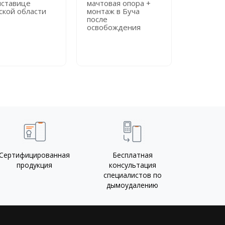
иставице
мачтовая опора +
мачтовая
ской области
монтаж в Буча
монтаж в
после
городск
освобождения
больниц
Сертифицированная
Бесплатная
продукция
консультация
специалистов по
дымоудалению