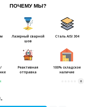
ПОЧЕМУ МЫ?
мм
Лазерный сварной
Сталь AISI 304
шов
/
Реактивная
100% складское
нке
отправка
наличие
и
0
.