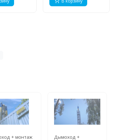
зину
В корзину
В 
ход + монтаж
Дымоход +
Дымоход