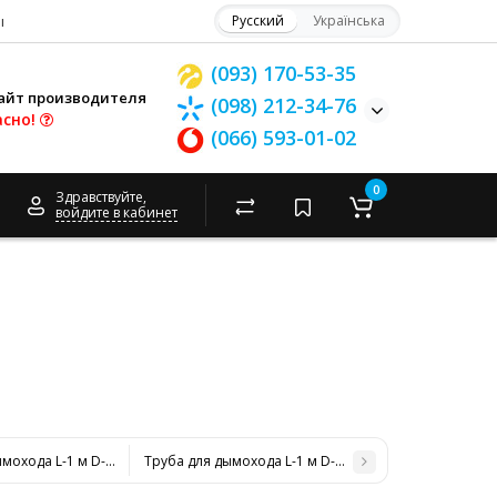
ы
Русский
Українська
(093) 170-53-35
айт производителя
(098) 212-34-76
асно!
(066) 593-01-02
0
Здравствуйте,
войдите в кабинет
ымохода L-1 м D-130 мм толщина 1 мм
Труба для дымохода L-1 м D-150 мм толщина 1 мм