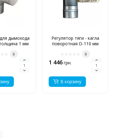
 для дымохода
Регулятор тяги - кагла
Грибо
толщина 1 мм
поворотная D-110 мм
110
толщина 1 мм
0
0
1 446
600
грн.
грн
зину
В корзину
В 