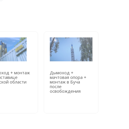
ход + монтаж
Дымоход +
Дымоход
иставице
мачтовая опора +
мачтовая
ской области
монтаж в Буча
монтаж в
после
городск
освобождения
больниц