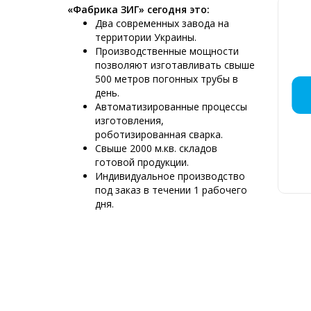
«Фабрика ЗИГ» сегодня это:
Два современных завода на
территории Украины.
Производственные мощности
позволяют изготавливать свыше
500 метров погонных трубы в
ДЫМОХ
МОНТАЖ
КРЕМ
ДЫМ
ПР
ДЫ
ДЫ
ДЫ
Д
ДЫ
день.
МЯС
НЕБ
РЕС
Р
Автоматизированные процессы
изготовления,
роботизированная сварка.
Свыше 2000 м.кв. складов
готовой продукции.
Д
Индивидуальное производство
6
под заказ в течении 1 рабочего
К
дня.