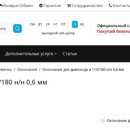
Возврат/Обмен
Гарантия
Сотрудничество
Контакт
ПН
ВТ
СР
ЧТ
ПТ
СБ
ВС
Официальный с
Покупай безоп
выходной
call-центр
Дополнительные услуги
Статьи
ементы
Окончания
Окончание для дымохода ø 110/180 н/н 0,6 мм
180 н/н 0,6 мм
Окончание дл