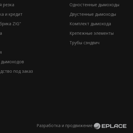
я резка
Одностенные дымоходы
ка и кредит
Двустенные дымоходы
брика ZIG"
Комплект дымохода
а
Крепежные элементы
Трубы сэндвич
я
 дымоходов
дство под заказ
Разработка и продвижение