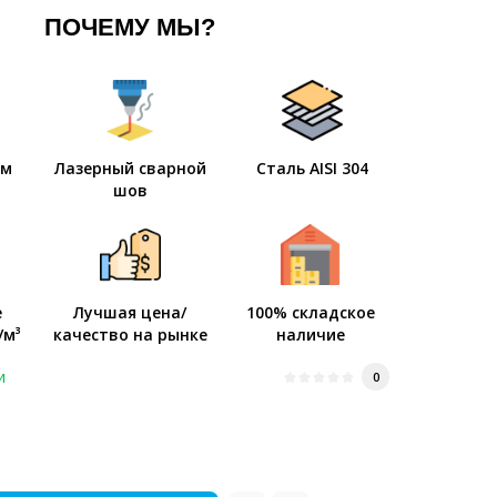
ПОЧЕМУ МЫ?
мм
Лазерный сварной
Сталь AISI 304
шов
е
Лучшая цена/
100% складское
/м³
качество на рынке
наличие
и
0