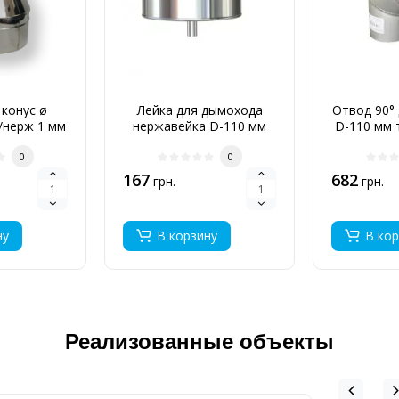
конус ø
Лейка для дымохода
Отвод 90°
/нерж 1 мм
нержавейка D-110 мм
D-110 мм 
толщина 0,6 мм
0
0
167
682
грн.
грн.
ну
В корзину
В кор
Реализованные объекты