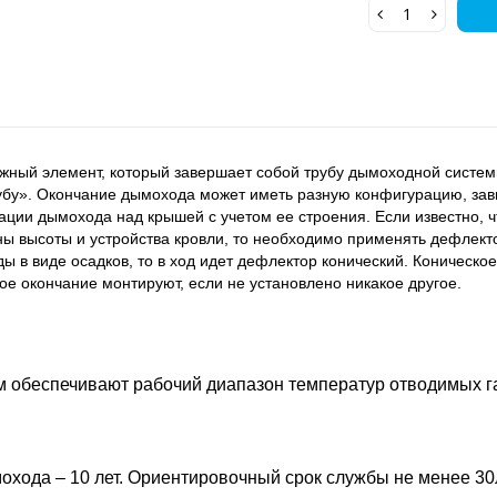
жный элемент, который завершает собой трубу дымоходной систем
убу». Окончание дымохода может иметь разную конфигурацию, зав
ции дымохода над крышей с учетом ее строения. Если известно, чт
ны высоты и устройства кровли, то необходимо применять дефлекто
ды в виде осадков, то в ход идет дефлектор конический. Коническ
ое окончание монтируют, если не установлено никакое другое.
 обеспечивают рабочий диапазон температур отводимых газо
охода – 10 лет. Ориентировочный срок службы не менее 30л