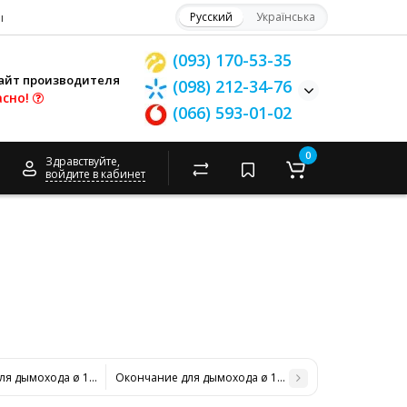
ы
Русский
Українська
(093) 170-53-35
айт производителя
(098) 212-34-76
асно!
(066) 593-01-02
0
Здравствуйте,
войдите в кабинет
я дымохода ø 100/160 н/н 0,6 мм
Окончание для дымохода ø 120/180 н/н 0,6 мм