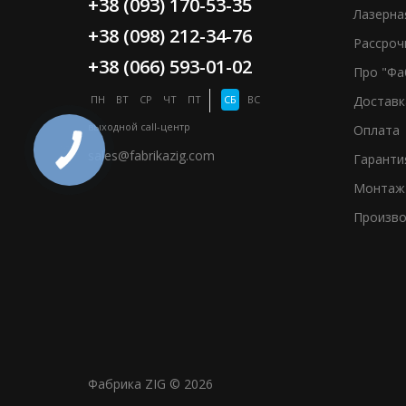
+38 (093) 170-53-35
Лазерна
+38 (098) 212-34-76
Рассроч
+38 (066) 593-01-02
Про "Фа
ПН
ВТ
СР
ЧТ
ПТ
СБ
ВС
Доставк
выходной
call-центр
Оплата
sales@fabrikazig.com
Гаранти
Монтаж
Произво
Фабрика ZIG © 2026