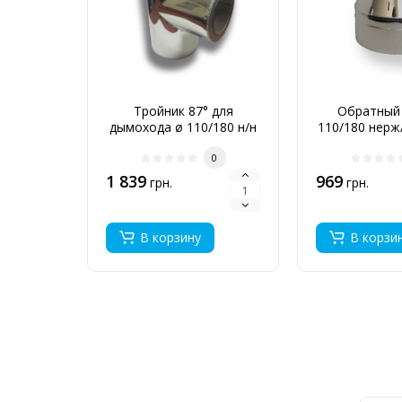
Тройник 87° для
Обратный 
дымохода ø 110/180 н/н
110/180 нерж
1 мм
0
1 839
969
грн.
грн.
В корзину
В корзи