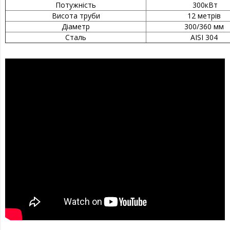
Потужність
300кВт
Висота труби
12 метрів
Діаметр
300/360 мм
Сталь
AISI 304