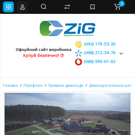
0
(093) 170-53-35
Офіційний сайт виробника
(098) 212-34-76
Купуй безпечно!
(066) 593-01-02
Головна
Портфоліо
Приватні димоходи
Димохід в готельно-рест