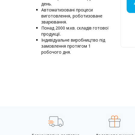
МОНТАЖ
ДИМОХ
ДИМО
ДИ
ДИ
ПЕ
Д
Д
Д
Д
день.
КРЕМЕ
ПРО
НЕ
М
Автоматизовані процеси
виготовлення, роботизоване
зварювання.
Понад 2000 м.кв. складів готової
продукції.
Д
Індивідуальне виробництво під
6
замовлення протягом 1
К
робочого дня.