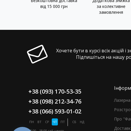
Безкоштовна доставка
Додаткова знижка
від 15 000 грн
за колективне
замовлення
Хочете бути в курсі всіх акцій і 
Підпишіться на нашу р
Інформ
+38 (093) 170-53-35
+38 (098) 212-34-76
Лазерна 
Розстро
+38 (066) 593-01-02
Про "Фа
ПН
ВТ
СР
ЧТ
ПТ
СБ
НД
Доставк
08:00 - 18:00
call-центр