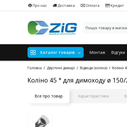
Про нас
Доставка
Оплата
Кредит
Монтаж
Відгуки
Каталог товарів
Головна
Двустінні димарі
Відводи (коліна)
Коліно 4
Коліно 45 ° для димоходу ø 150/
Все про товар
Характеристики
В