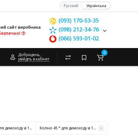
Русский
Українська
(093) 170-53-35
ний сайт виробника
(098) 212-34-76
безпечно!
(066) 593-01-02
0
Добридень,
увійдіть в кабінет
для димоходу ø 140/200 н / оц 0,6 мм
Коліно 45 ° для димоходу ø 160/220 н / оц 0,6 мм