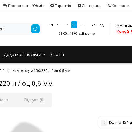
Повернення/Обмін
Гарантія
Співпраця
Контакти
ПН
ВТ
СР
ЧТ
ПТ
СБ
НД
Офіцій
Купуй 
08:00 - 18:00
call-центр
Додаткові послуги
Статті
5 ° для димоходу ø 150/220 н / оц 0,6 мм
220 н / оц 0,6 мм
ідео
Відгуки (0)
Коліно 45 ° 