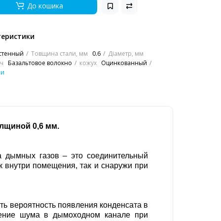
До кошика
теристики
стенный
Товщина стали, мм
0.6
Діаметр, мм
ч
Базальтовое волокно
кожух
Оцинкованный
ки
олщиной 0,6 мм.
а дымных газов – это соединительный
к внутри помещения, так и снаружи при
ить вероятность появления конденсата в
жение шума в дымоходном канале при