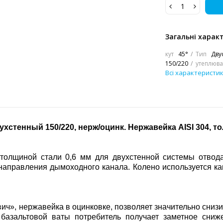
Загальні харак
кут
45°
Тип
Дву
150/220
утеплюва
Всі характеристи
ухстенный 150/220, нерж/оцинк. Нержавейка
AISI 304, т
и толщиной стали 0,6 мм для двухстенной системы отвод
направления дымоходного канала. Колено используется ка
ич», нержавейка в оцинковке, позволяет значительно сниз
 базальтовой ваты потребитель получает заметное сни