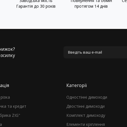
Заводська якість
Повернення та обмін
Се
Гарантія до 30 років
протягом 14 днів
знижок?
озсилку
ація
Категорії
різка
Одностінні димоходи
чка та кредит
Двостінні димоходи
брика ZIG"
Комплект димоходу
а
Елементи кріплення