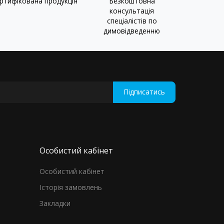
ртифікована продукція
Безкоштовна
консультація
спеціалістів по
димовідведенню
Підписатись
Особистий кабінет
Особистий кабінет
Історія замовлень
Закладки