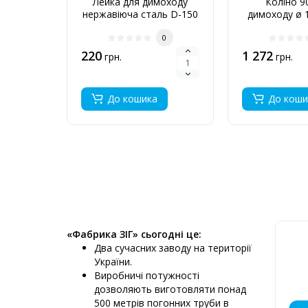
Лейка для димоходу
Коліно 9
нержавіюча сталь D-150
димоходу ø 1
мм товщина 0,6 мм
оц 0,
0
220
1 272
грн.
грн.
До кошика
До коши
«Фабрика ЗІГ» сьогодні це:
Два сучасних заводу на території
України.
Виробничі потужності
дозволяють виготовляти понад
500 метрів погонних труби в