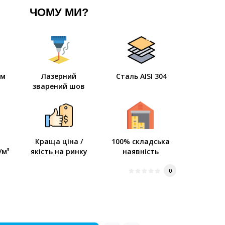
ЧОМУ МИ?
мм
Лазерний
Сталь AISI 304
зварений шов
Краща ціна /
100% складська
/м³
якість на ринку
наявність
0