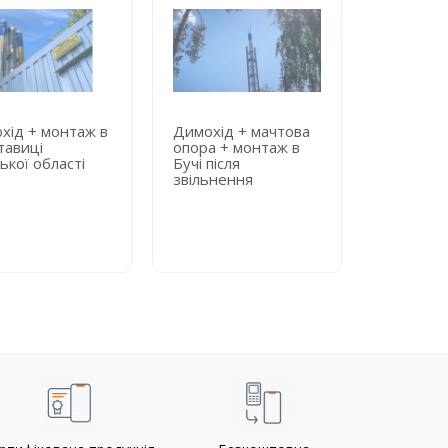
хід + монтаж в
Димохід + мачтова
Димохід 
тавиці
опора + монтаж в
опора + 
ької області
Бучі після
київській
звільнення
лікарні