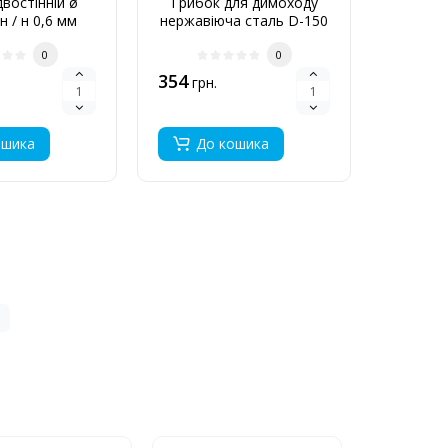
востінній ø
Грибок для димоходу
Дека
н / н 0,6 мм
нержавіюча сталь D-150
нержаві
мм 0,6 мм
мм т
0
0
354
341
грн.
грн
ошика
До кошика
До