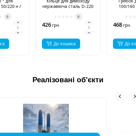
0 ° для
Кільце для димоходу
Грибок д
50/220 н /
нержавіюча сталь D-220
100/160 
6 мм
мм товщина 0,6 мм
0
0
426
468
грн.
грн.
ка
До кошика
До к
Реалізовані об'єкти
ДИМОХІД ДЛЯ КОТЕЛЬНІ