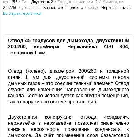
кут
45°
Тип
Двустенный
Товщина стали, мм
1
Діаметр, мм
200/260
утеплювач
Базальтовое волокно
кожух
Нержавеющий
Всі характеристики
Отвод 45 градусов для дымохода, двухстенный
200/260, нерж/нерж. Нержавейка
AISI 304,
толщиной 1 мм.
Отвод (колено), диаметром 200/260 и толщиной
стали 1 мм для двухстенной системы отвода
дымных газов – это соединительный элемент. Отвод
служит для изменения направления дымоходного
канала. Колено используется как внутри помещения,
так и снаружи при обходе препятствий.
Двухстенная конструкция отвода «сэндвич»,
нержавейка в нержавейке, позволяет значительно
снизить вероятность появления конденсата в
дымоходе. За счёт применения слоя базальтовой