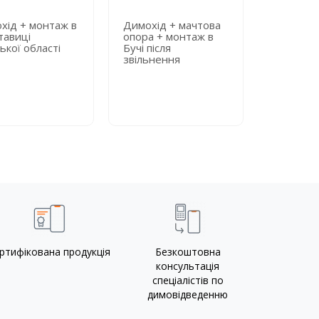
хід + монтаж в
Димохід + мачтова
Димохід 
тавиці
опора + монтаж в
опора + 
ької області
Бучі після
київській
звільнення
лікарні
ртифікована продукція
Безкоштовна
консультація
спеціалістів по
димовідведенню