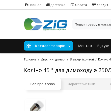
Про нас
Доставка
Оплата
Кредит
Монтаж
Відгуки
Каталог товарів
Головна
Двустінні димарі
Відводи (коліна)
Коліно 4
Коліно 45 ° для димоходу ø 250/
Все про товар
Характеристики
В