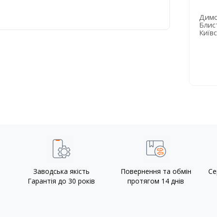
имохід AISI 304
Монтаж димоходу
Димо
00/660 мм в
AISI 304 650/720 мм
Блис
ременчуці
у Гостомелі
Київс
Заводська якість
Повернення та обмін
Се
Гарантія до 30 років
протягом 14 днів