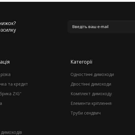
знижок?
озсилку
ація
Категорії
різка
Одностінні димоходи
чка та кредит
Двостінні димоходи
брика ZIG"
Комплект димоходу
а
Елементи кріплення
Труби сендвич
я
димоходів