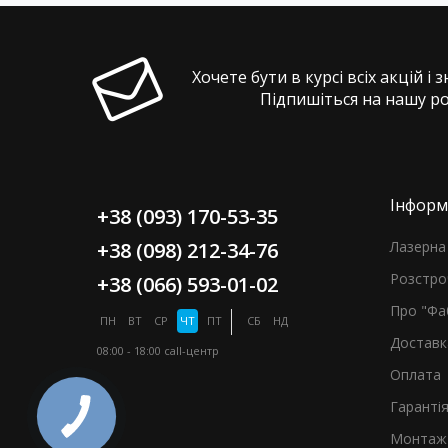
Хочете бути в курсі всіх акцій і 
Підпишіться на нашу р
Інформ
+38 (093) 170-53-35
+38 (098) 212-34-76
Лазерна 
Розстро
+38 (066) 593-01-02
Про "Фа
ПН
ВТ
СР
ЧТ
ПТ
СБ
НД
Доставк
08:00 - 18:00
call-центр
Оплата
Гаранті
Монтаж 