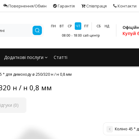
Повернення/Обмін
Гарантія
Співпраця
Контакти
ПН
ВТ
СР
ЧТ
ПТ
СБ
НД
Офіцій
Купуй 
08:00 - 18:00
call-центр
Додаткові послуги
Статті
5 ° для димоходу ø 250/320 н / н 0,8 мм
320 н / н 0,8 мм
ідгуки (0)
Коліно 45 ° 