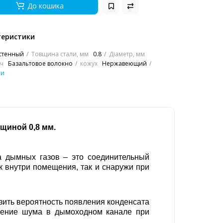
До кошика
теристики
стенный
Товщина стали, мм
0.8
Діаметр, мм
ч
Базальтовое волокно
кожух
Нержавеющий
ки
лщиной 0,8 мм.
а дымных газов – это соединительный
к внутри помещения, так и снаружи при
зить вероятность появления конденсата
ижение шума в дымоходном канале при