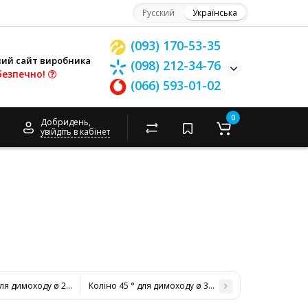
Русский
Українська
(093) 170-53-35
ний сайт виробника
(098) 212-34-76
безпечно!
(066) 593-01-02
0
Добридень,
увійдіть в кабінет
для димоходу ø 230/300 н / н 0,8 мм
Коліно 45 ° для димоходу ø 300/360 н / н 0,8 мм