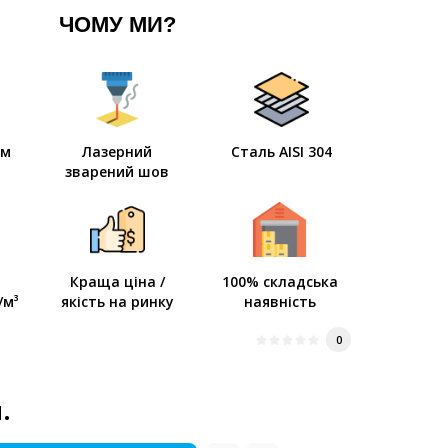
ЧОМУ МИ?
мм
Лазерний
Сталь AISI 304
зварений шов
Краща ціна /
100% складська
/м³
якість на ринку
наявність
0
.