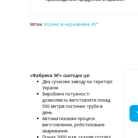
Мітки:
Колено в нержавейке 45°
«Фабрика ЗІГ» сьогодні це:
Два сучасних заводу на території
України.
Виробничі потужності
дозволяють виготовляти понад
500 метрів погонних труби в
МОНТАЖ
ДИМОХ
ДИМО
ДИ
ДИ
ПЕ
Д
Д
Д
Д
день.
КРЕМЕ
ПРО
НЕ
М
Автоматизовані процеси
виготовлення, роботизоване
зварювання.
Понад 2000 м.кв. складів готової