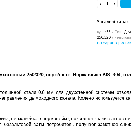
Загальні харак
кут
45°
Тип
Дву
250/320
утеплюва
Всі характеристи
ухстенный 250/320, нерж/нерж. Нержавейка
AISI 304, то
и толщиной стали 0,8 мм для двухстенной системы отвод
направления дымоходного канала. Колено используется ка
вич», нержавейка в нержавейке, позволяет значительно сни
я базальтовой ваты потребитель получает заметное сн