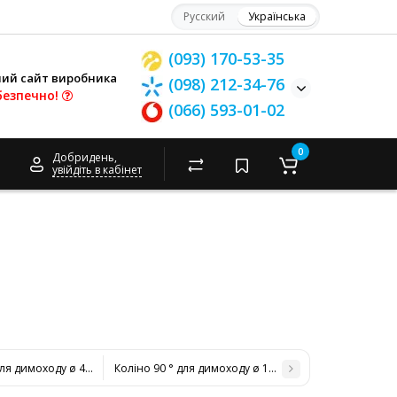
Русский
Українська
(093) 170-53-35
ний сайт виробника
(098) 212-34-76
безпечно!
(066) 593-01-02
0
Добридень,
увійдіть в кабінет
для димоходу ø 400/460 н / н 0,8 мм
Коліно 90 ° для димоходу ø 120/180 н / н 1 мм