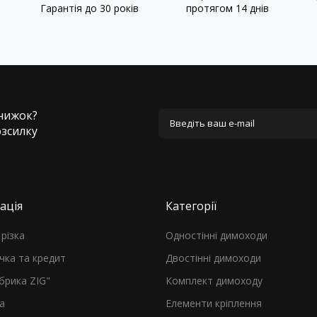
Гарантія до 30 років
протягом 14 днів
знижок?
озсилку
ація
Категорії
різка
Одностінні димоходи
чка та кредит
Двостінні димоходи
брика ZIG"
Комплект димоходу
а
Елементи кріплення