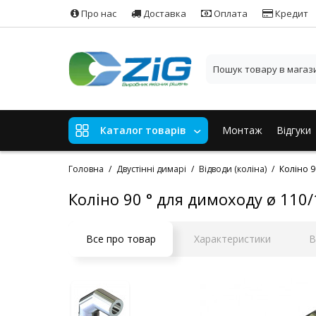
Про нас
Доставка
Оплата
Кредит
Монтаж
Відгуки
Каталог товарів
Головна
Двустінні димарі
Відводи (коліна)
Коліно 9
Коліно 90 ° для димоходу ø 110/
Все про товар
Характеристики
В