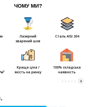
ЧОМУ МИ?
мм
Лазерний
Сталь AISI 304
зварений шов
Краща ціна /
100% складська
/м³
якість на ринку
наявність
0
.