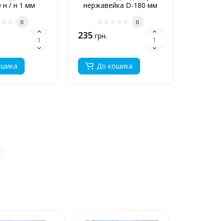
 н / н 1 мм
нержавейка D-180 мм
для ди
товщина 0,6 мм
н
0
0
235
890
грн.
грн
ошика
До кошика
До