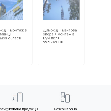
хід + монтаж в
Димохід + мачтова
Димохід 
тавиці
опора + монтаж в
опора + 
ької області
Бучі після
київській
звільнення
лікарні
ртифікована продукція
Безкоштовна