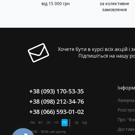
від 15 000 грн
за колективне
замовлення
Хочете бути в курсі всіх акцій і 
Підпишіться на нашу р
Інформ
+38 (093) 170-53-35
+38 (098) 212-34-76
Лазерна 
Розстро
+38 (066) 593-01-02
Про "Фа
ПН
ВТ
СР
ЧТ
ПТ
СБ
НД
Доставк
08:00 - 18:00
call-центр