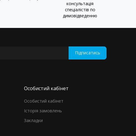
консультація
спеціалістів по
димовідведенню
Підписатись
Особистий кабінет
Особистий кабінет
Історія замовлень
Закладки