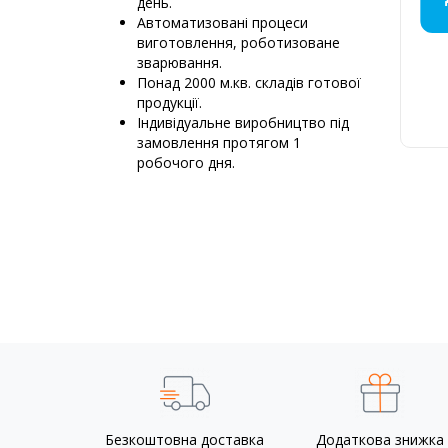
день.
КРЕМЕ
ПРО
НЕ
М
Автоматизовані процеси
виготовлення, роботизоване
зварювання.
Понад 2000 м.кв. складів готової
продукції.
Д
Індивідуальне виробництво під
6
замовлення протягом 1
К
робочого дня.
Безкоштовна доставка
Додаткова знижка