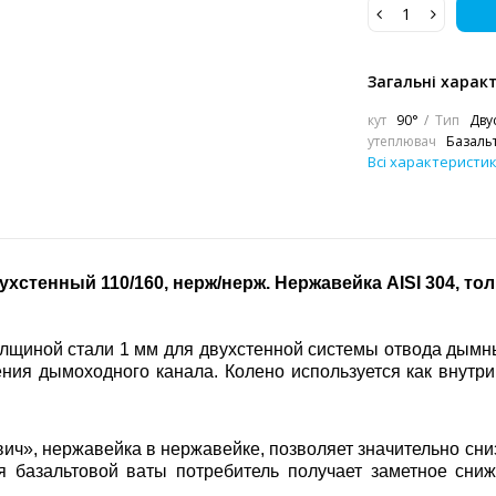
Загальні харак
кут
90°
Тип
Дву
утеплювач
Базаль
Всі характеристи
ухстенный 110/160, нерж/нерж. Нержавейка
AISI 304, то
толщиной стали 1 мм для двухстенной системы отвода дымны
ния дымоходного канала. Колено используется как внутри
вич», нержавейка в нержавейке, позволяет значительно сни
я базальтовой ваты потребитель получает заметное сн