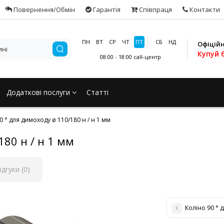
Повернення/Обмін
Гарантія
Співпраця
Контакти
ПН
ВТ
СР
ЧТ
ПТ
СБ
НД
Офіцій
Купуй 
08:00 - 18:00
call-центр
Додаткові послуги
Статті
0 ° для димоходу ø 110/180 н / н 1 мм
180 н / н 1 мм
ідгуки (0)
Коліно 90 ° 