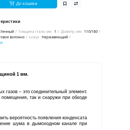
До кошика
теристики
стенный
Товщина стали, мм
1
Діаметр, мм
110/180
товое волокно
кожух
Нержавеющий
ки
лщиной 1 мм.
х газов – это соединительный элемент.
 помещения, так и снаружи при обходе
зить вероятность появления конденсата
ижение шума в дымоходном канале при