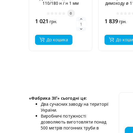
110/180 н / н 1 мм
димоходу ø 11
1 м
0
1 021
1 839
грн.
грн.
До кошика
До коши
«Фабрика ЗІГ» сьогодні це:
Два сучасних заводу на території
України.
Виробничі потужності
дозволяють виготовляти понад
500 метрів погонних труби в
МОНТАЖ
ДИМОХ
ДИМО
ДИ
ДИ
ПЕ
Д
Д
Д
Д