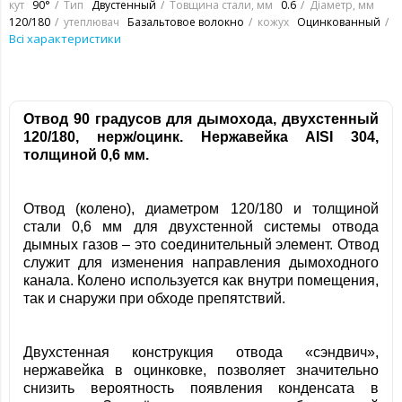
кут
90°
Тип
Двустенный
Товщина стали, мм
0.6
Діаметр, мм
120/180
утеплювач
Базальтовое волокно
кожух
Оцинкованный
Всі характеристики
Отвод 90 градусов для дымохода, двухстенный
120/180, нерж/оцинк. Нержавейка
AISI 304,
толщиной 0,6 мм.
Отвод (колено), диаметром 120/180 и толщиной
стали 0,6 мм для двухстенной системы отвода
дымных газов – это соединительный элемент. Отвод
служит для изменения направления дымоходного
канала. Колено используется как внутри помещения,
так и снаружи при обходе препятствий.
Двухстенная конструкция отвода «сэндвич»,
нержавейка в оцинковке, позволяет значительно
снизить вероятность появления конденсата в