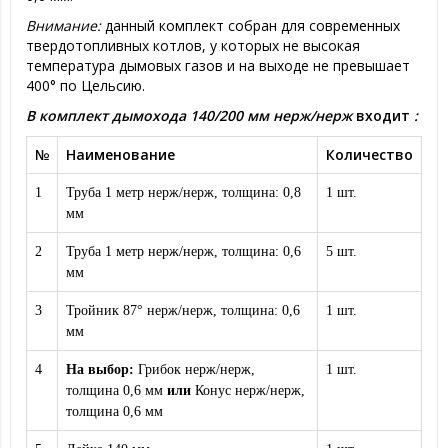
Внимание:
данный комплект собран для современных
твердотопливных котлов, у которых не высокая
температура дымовых газов и на выходе не превышает
400° по Цельсию.
В комплект дымохода 140/200 мм нерж/нерж
входит
:
№
Наименование
Количество
1
Труба 1 метр нерж/нерж, толщина: 0,8
1 шт.
мм
2
Труба 1 метр нерж/нерж, толщина: 0,6
5 шт.
мм
3
Тройник 87° нерж/нерж, толщина: 0,6
1 шт.
мм
4
На выбор:
Грибок нерж/нерж,
1 шт.
толщина 0,6 мм
или
Конус нерж/нерж,
толщина 0,6 мм