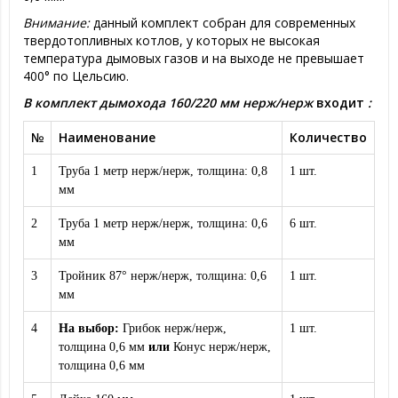
Внимание:
данный комплект собран для современных
твердотопливных котлов, у которых не высокая
температура дымовых газов и на выходе не превышает
400° по Цельсию.
В комплект дымохода 160/220 мм нерж/нерж
входит
:
№
Наименование
Количество
1
Труба 1 метр нерж/нерж, толщина: 0,8
1 шт.
мм
2
Труба 1 метр нерж/нерж, толщина: 0,6
6 шт.
мм
3
Тройник 87° нерж/нерж, толщина: 0,6
1 шт.
мм
4
На выбор:
Грибок нерж/нерж,
1 шт.
толщина 0,6 мм
или
Конус нерж/нерж,
толщина 0,6 мм