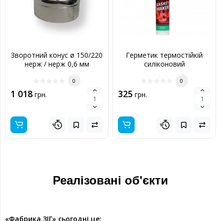
Зворотний конус ø 150/220
Герметик термостійкій
нерж / нерж 0,6 мм
силіконовий
0
0
1 018
325
грн.
грн.
Реалізовані об'єкти
«Фабрика ЗІГ» сьогодні це: