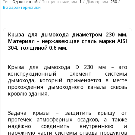
Тип
Одностенный
Товщина стали, мм
1
Діаметр, мм
230
Всі характеристики
Крыза для дымохода диаметром 230 мм.
Материал – нержавеющая сталь марки
AISI
304
, толщиной 0,6 мм
.
Крыза для дымохода
D
230 мм – это
конструкционный элемент системы
дымохода, который применяется в месте
прохождения дымоходного канала сквозь
кровлю здания.
Задача крызы – защитить крышу от
протечек атмосферных осадков, а также
надёжно соединить внутреннюю и
наружную части системы отвода продуктов