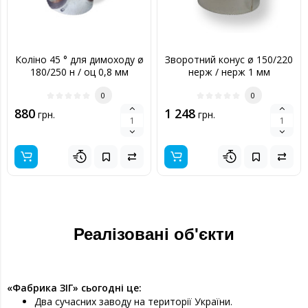
Коліно 45 ° для димоходу ø
Зворотний конус ø 150/220
180/250 н / оц 0,8 мм
нерж / нерж 1 мм
0
0
880
1 248
грн.
грн.
Реалізовані об'єкти
«Фабрика ЗІГ» сьогодні це:
Два сучасних заводу на території України.