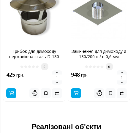
Грибок для димоходу
Закінчення для димоходу ø
нержавіюча сталь D-180
130/200 н / н 0,6 мм
мм 0,6 мм
0
0
425
948
грн.
грн.
Реалізовані об'єкти