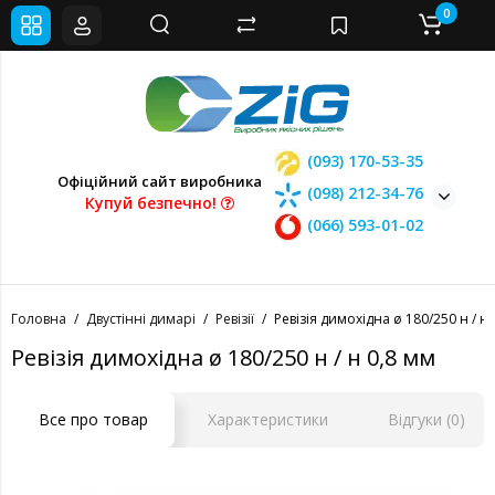
0
(093) 170-53-35
Офіційний сайт виробника
(098) 212-34-76
Купуй безпечно!
(066) 593-01-02
Головна
Двустінні димарі
Ревізії
Ревізія димохідна ø 180/250 н / н 
Ревізія димохідна ø 180/250 н / н 0,8 мм
Все про товар
Характеристики
Відгуки (0)