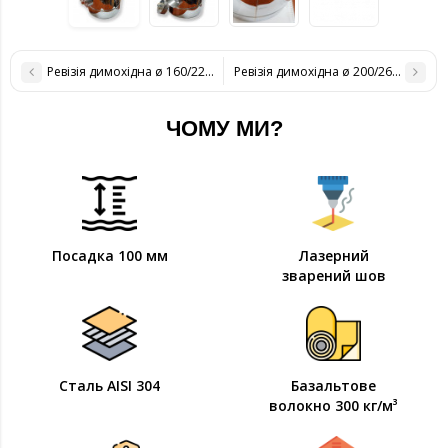
Ревізія димохідна ø 160/220 н / н 0,8 мм
Ревізія димохідна ø 200/260 н / н 0,
ЧОМУ МИ?
Посадка 100 мм
Лазерний
зварений шов
Сталь AISI 304
Базальтове
волокно 300 кг/м³