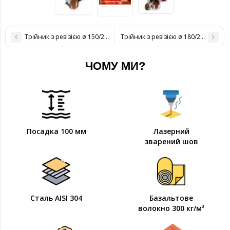
Трійник з ревізією ø 150/220 н / н 0,8 мм
Трійник з ревізією ø 180/250 н / н 0
ЧОМУ МИ?
Посадка 100 мм
Лазерний
зварений шов
Сталь AISI 304
Базальтове
волокно 300 кг/м³