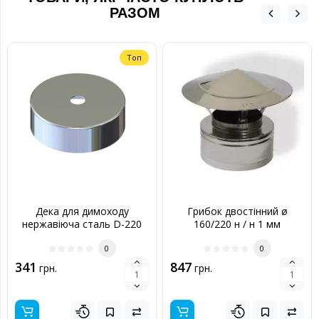
РАЗОМ
Топ
Дека для димоходу
Грибок двостінний ø
нержавіюча сталь D-220
160/220 н / н 1 мм
мм товщина 0,6 мм
0
0
341
847
грн.
грн.