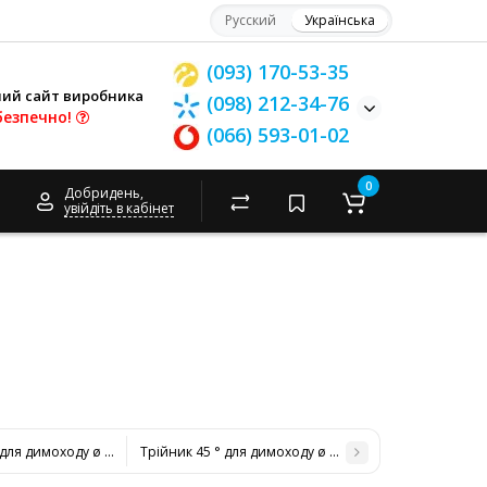
Русский
Українська
(093) 170-53-35
ний сайт виробника
(098) 212-34-76
безпечно!
(066) 593-01-02
0
Добридень,
увійдіть в кабінет
 для димоходу ø 180/250 н / оц 0,6 мм
Трійник 45 ° для димоходу ø 220/280 н / оц 0,6 мм