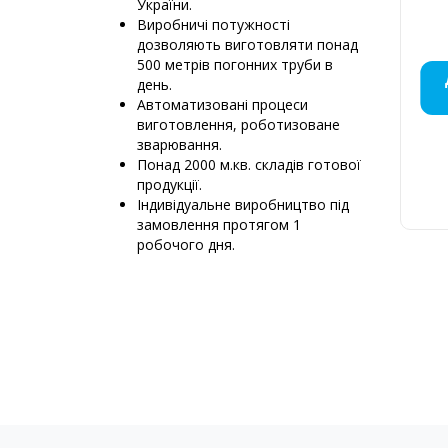
України.
Виробничі потужності
дозволяють виготовляти понад
500 метрів погонних труби в
МОНТАЖ
ДИМОХ
ДИМО
ДИ
ДИ
ПЕ
Д
Д
Д
Д
день.
КРЕМЕ
ПРО
НЕ
М
Автоматизовані процеси
виготовлення, роботизоване
зварювання.
Понад 2000 м.кв. складів готової
продукції.
Д
Індивідуальне виробництво під
6
замовлення протягом 1
К
робочого дня.