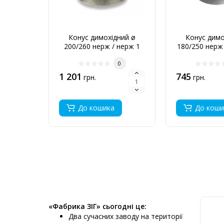
Конус димохідний ø
Конус димо
200/260 нерж / нерж 1
180/250 нерж 
мм
мм
0
1 201
745
грн.
грн.
До кошика
До коши
«Фабрика ЗІГ» сьогодні це:
Два сучасних заводу на території