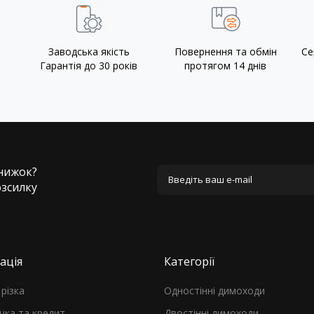
Заводська якість
Повернення та обмін
Се
Гарантія до 30 років
протягом 14 днів
знижок?
озсилку
ація
Категорії
різка
Одностінні димоходи
чка та кредит
Двостінні димоходи