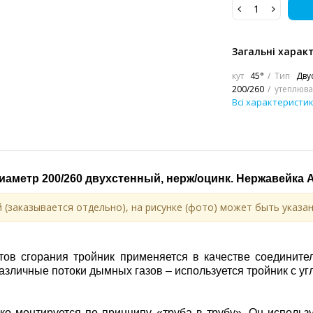
Загальні харак
кут
45°
Тип
Дву
200/260
утеплюва
Всі характеристи
иаметр 200/260 двухстенный, нерж/оцинк. Нержавейка
A
 (заказывается отдельно), на рисунке (фото) может быть указан
тов сгорания тройник применяется в качестве соединител
азличные потоки дымных газов – используется тройник с уг
гко монтируется по принципу «труба в трубу». Он использ