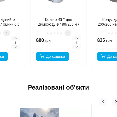
хідний ø
Коліно 45 ° для
Конус д
/ оцинк 0,6
димоходу ø 180/250 н /
200/260 не
оц 0,8 мм
0
0
880
835
грн.
грн.
ка
До кошика
До к
Реалізовані об'єкти