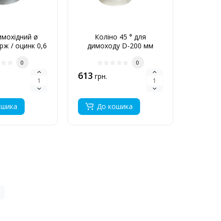
имохідний ø
Коліно 45 ° для
Кол
рж / оцинк 0,6
димоходу D-200 мм
димохо
мм
товщина 1 мм
0
0
613
709
грн.
грн
ошика
До кошика
До