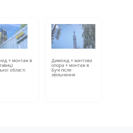
хід + монтаж в
Димохід + мачтова
Димохід 
тавиці
опора + монтаж в
опора + 
ької області
Бучі після
київській
звільнення
лікарні