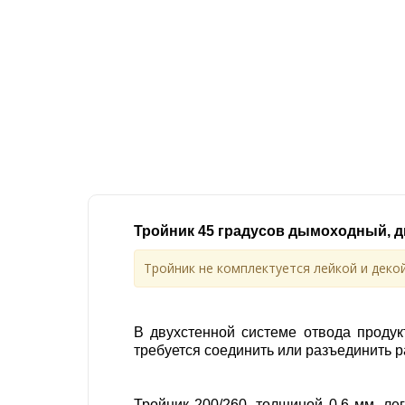
Тройник 45 градусов дымоходный, д
Тройник не комплектуется лейкой и декой
В двухстенной системе отвода продук
требуется соединить или разъединить р
Тройник 200/260, толщиной 0,6 мм, ле