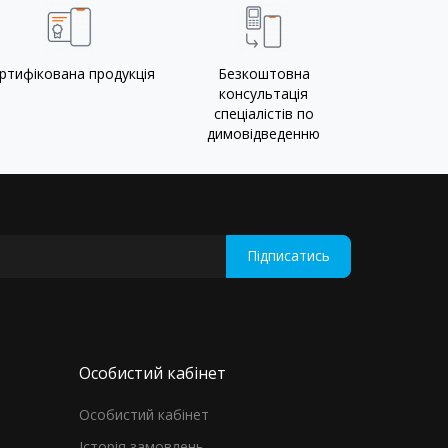
ртифікована продукція
Безкоштовна
консультація
спеціалістів по
димовідведенню
Підписатись
Особистий кабінет
Особистий кабінет
Історія замовлень