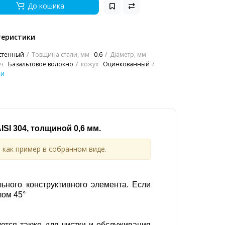
До кошика
теристики
стенный
Товщина стали, мм
0.6
Діаметр, мм
ч
Базальтовое волокно
кожух
Оцинкованный
ки
ISI 304, толщиной 0,6 мм.
 как пример в собранном виде.
ьного конструктивного элемента. Если
лом 45°
уется также для чистки и обслуживания