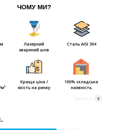
ЧОМУ МИ?
мм
Лазерний
Сталь AISI 304
зварений шов
Краща ціна /
100% складська
/м³
якість на ринку
наявність
0
.