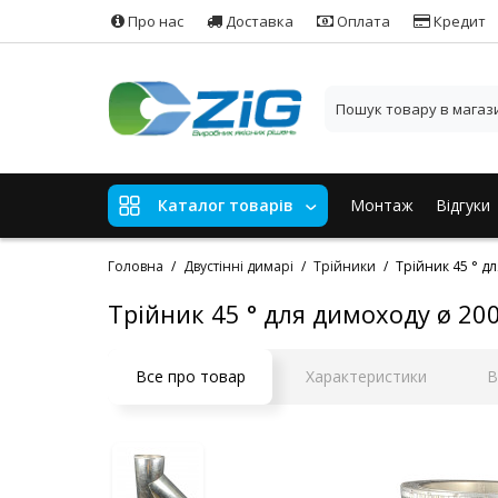
Про нас
Доставка
Оплата
Кредит
Монтаж
Відгуки
Каталог товарів
Головна
Двустінні димарі
Трійники
Трійник 45 ° дл
Трійник 45 ° для димоходу ø 200
Все про товар
Характеристики
В