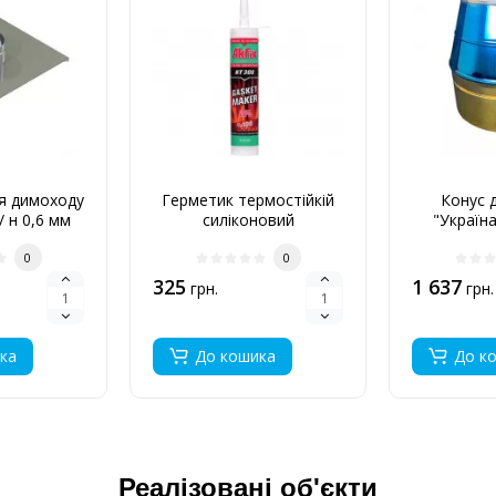
ля димоходу
Герметик термостійкій
Конус 
/ н 0,6 мм
силіконовий
"Україна
нерж / 
0
0
325
1 637
грн.
грн.
ка
До кошика
До к
Реалізовані об'єкти