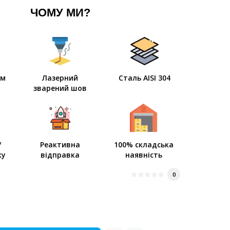
ЧОМУ МИ?
мм
Лазерний
Сталь AISI 304
зварений шов
/
Реактивна
100% складська
ку
відправка
наявність
0