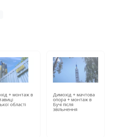
хід + монтаж в
Димохід + мачтова
Димохід 
тавиці
опора + монтаж в
опора + 
ької області
Бучі після
київській
звільнення
лікарні