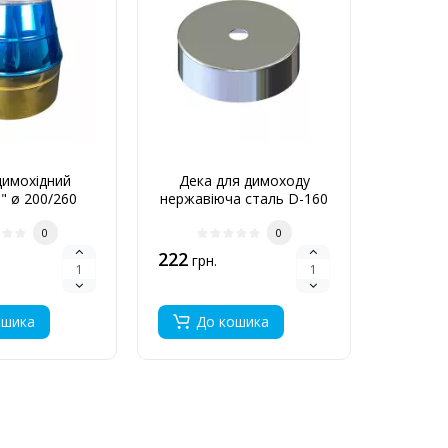
димохідний
Дека для димоходу
Кільц
" ø 200/260
нержавіюча сталь D-160
нержаві
нерж 0,6 мм
мм товщина 0,6 мм
мм т
0
0
222
525
грн.
грн
ошика
До кошика
До