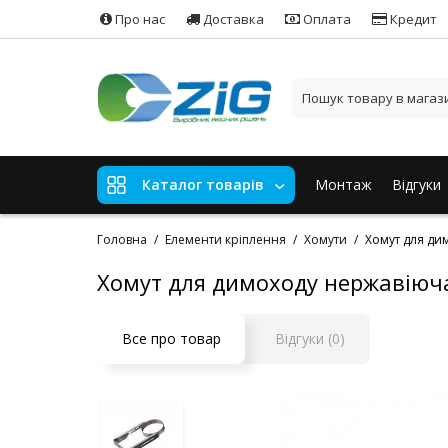
Про нас
Доставка
Оплата
Кредит
Монтаж
Відгуки
Каталог товарів
Головна
Елементи кріплення
Хомути
Хомут для ди
Хомут для димоходу нержавіюча
Все про товар
Відгуки (0)