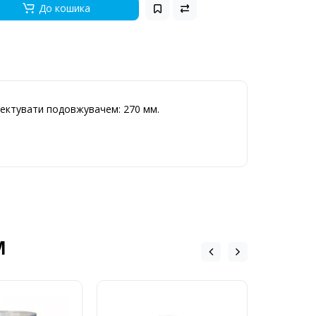
До кошика
лектувати подовжувачем: 270 мм.
М