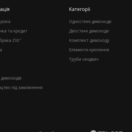
ація
Категорії
різка
Одностінні димоходи
чка та кредит
Двостінні димоходи
брика ZIG"
Комплект димоходу
а
Елементи кріплення
Труби сендвич
я
димоходів
цтво під замовлення