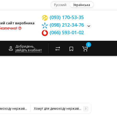
Русский
Українська
(093) 170-53-35
ний сайт виробника
(098) 212-34-76
безпечно!
(066) 593-01-02
0
Добридень,
увійдіть в кабінет
имоходу нержавіюча сталь D-250 мм товщина 0,6 мм
Хомут для димоходу нержавіюча сталь D-350 мм тов