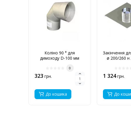
Коліно 90 ° для
Закінчення д
димоходу D-100 мм
ø 200/260 н 
товщина 0,6 мм
0
323
1 324
грн.
грн.
До кошика
До коши