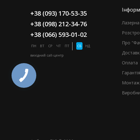
Інформ
+38 (093) 170-53-35
+38 (098) 212-34-76
Лазерна 
Розстро
+38 (066) 593-01-02
Про "Фа
ПН
ВТ
СР
ЧТ
ПТ
СБ
НД
Доставк
вихідний
call-центр
Оплата
Гаранті
Монтаж 
Виробни