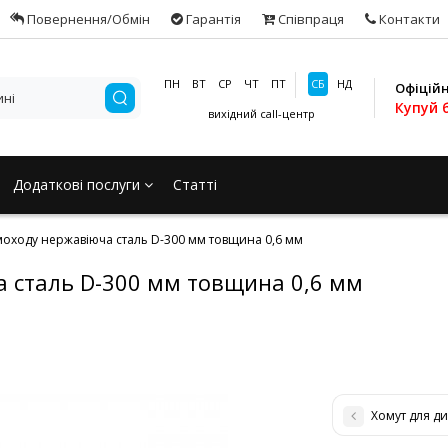
Повернення/Обмін
Гарантія
Співпраця
Контакти
ПН
ВТ
СР
ЧТ
ПТ
СБ
НД
Офіцій
Купуй 
вихідний
call-центр
Додаткові послуги
Статті
моходу нержавіюча сталь D-300 мм товщина 0,6 мм
 сталь D-300 мм товщина 0,6 мм
Хомут для д