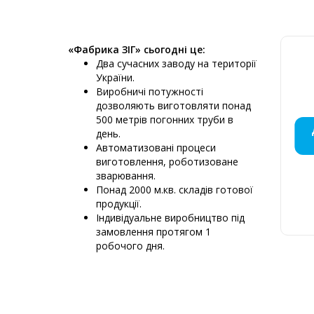
«Фабрика ЗІГ» сьогодні це:
Два сучасних заводу на території
України.
Виробничі потужності
дозволяють виготовляти понад
500 метрів погонних труби в
МОНТАЖ
ДИМОХ
ДИМО
ДИ
ДИ
ПЕ
Д
Д
Д
Д
день.
КРЕМЕ
ПРО
НЕ
М
Автоматизовані процеси
виготовлення, роботизоване
зварювання.
Понад 2000 м.кв. складів готової
продукції.
Д
Індивідуальне виробництво під
6
замовлення протягом 1
К
робочого дня.