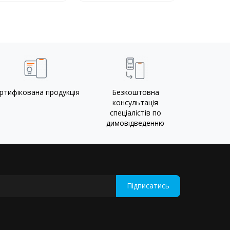
ртифікована продукція
Безкоштовна
консультація
спеціалістів по
димовідведенню
Підписатись