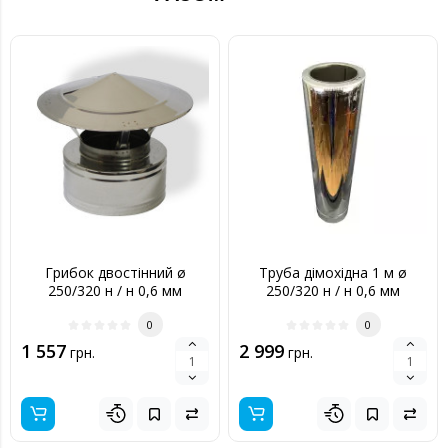
Грибок двостінний ø
Труба дімохідна 1 м ø
250/320 н / н 0,6 мм
250/320 н / н 0,6 мм
0
0
1 557
2 999
грн.
грн.