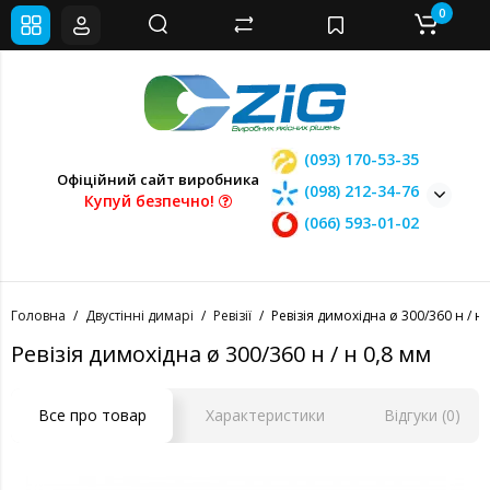
0
(093) 170-53-35
Офіційний сайт виробника
(098) 212-34-76
Купуй безпечно!
(066) 593-01-02
Головна
Двустінні димарі
Ревізії
Ревізія димохідна ø 300/360 н / н 
Ревізія димохідна ø 300/360 н / н 0,8 мм
Все про товар
Характеристики
Відгуки (0)