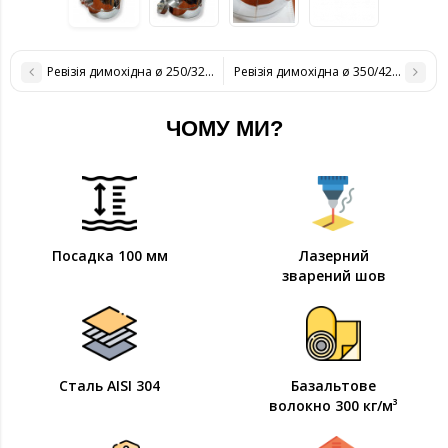
Ревізія димохідна ø 250/320 н / н 0,8 мм
Ревізія димохідна ø 350/420 н / н 0,
ЧОМУ МИ?
Посадка 100 мм
Лазерний
зварений шов
Сталь AISI 304
Базальтове
волокно 300 кг/м³