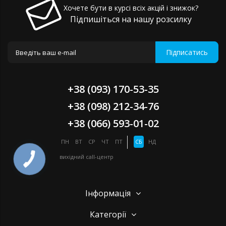
Хочете бути в курсі всіх акцій і знижок?
Підпишіться на нашу розсилку
Підписатись
+38 (093) 170-53-35
+38 (098) 212-34-76
+38 (066) 593-01-02
ПН
ВТ
СР
ЧТ
ПТ
СБ
НД
вихідний
call-центр
Інформація
Категорії